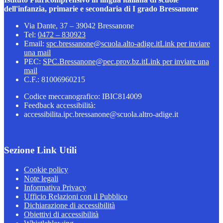
dell'infanzia, primarie e secondaria di I grado Bressanone
Via Dante, 37 – 39042 Bressanone
Tel:
0472 – 830923
Email:
spc.bressanone@scuola.alto-adige.it
Link per inviare
una mail
PEC:
SPC.Bressanone@pec.prov.bz.it
Link per inviare una
mail
C.F.: 81006960215
Codice meccanografico: IBIC814009
Feedback accessibilità:
accessibilita.ipc.bressanone@scuola.altro-adige.it
Sezione Link Utili
Cookie policy
Note legali
Informativa Privacy
Ufficio Relazioni con il Pubblico
Dichiarazione di accessibilità
Obiettivi di accessibilità