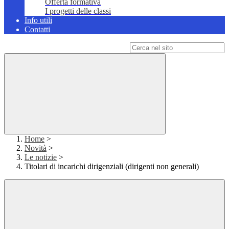
Offerta formativa
I progetti delle classi
Info utili
Contatti
Campo di ricerca per le pagine del sito
Home
>
Novità
>
Le notizie
>
Titolari di incarichi dirigenziali (dirigenti non generali)