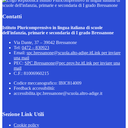
Istituto Pluricomprensivo in lingua italiana di
scuole dell'infanzia, primarie e secondaria di I grado Bressanone
Contatti
Istituto Pluricomprensivo in lingua italiana di scuole
dell'infanzia, primarie e secondaria di I grado Bressanone
Via Dante, 37 – 39042 Bressanone
Tel:
0472 – 830923
Email:
spc.bressanone@scuola.alto-adige.it
Link per inviare
una mail
PEC:
SPC.Bressanone@pec.prov.bz.it
Link per inviare una
mail
C.F.: 81006960215
Codice meccanografico: IBIC814009
Feedback accessibilità:
accessibilita.ipc.bressanone@scuola.altro-adige.it
Sezione Link Utili
Cookie policy