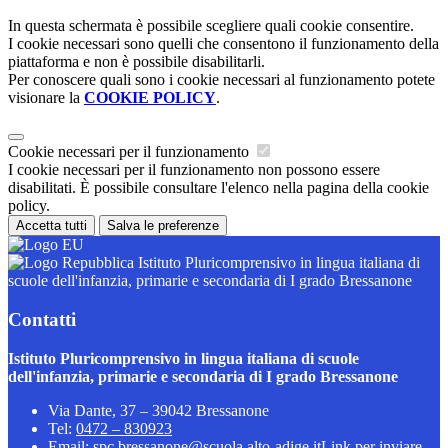
In questa schermata è possibile scegliere quali cookie consentire.
I cookie necessari sono quelli che consentono il funzionamento della
piattaforma e non è possibile disabilitarli.
Per conoscere quali sono i cookie necessari al funzionamento potete
visionare la
COOKIE POLICY
.
Cookie necessari per il funzionamento
I cookie necessari per il funzionamento non possono essere
disabilitati. È possibile consultare l'elenco nella pagina della cookie
policy.
Accetta tutti
Salva le preferenze
Istituto Pluricomprensivo in lingua italiana di
scuole dell'infanzia, primarie e secondaria di I grado Bressanone
Contatti
Istituto Pluricomprensivo in lingua italiana di scuole
dell'infanzia, primarie e secondaria di I grado Bressanone
Via Dante, 37 – 39042 Bressanone
Tel:
0472 – 830923
Email:
spc.bressanone@scuola.alto-adige.it
Link per inviare