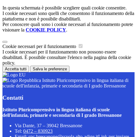
In questa schermata è possibile scegliere quali cookie consentire.
I cookie necessari sono quelli che consentono il funzionamento della
piattaforma e non è possibile disabilitarli.
Per conoscere quali sono i cookie necessari al funzionamento potete
visionare la
COOKIE POLICY
.
Cookie necessari per il funzionamento
I cookie necessari per il funzionamento non possono essere
disabilitati. È possibile consultare l'elenco nella pagina della cookie
policy.
Accetta tutti
Salva le preferenze
Istituto Pluricomprensivo in lingua italiana di
scuole dell'infanzia, primarie e secondaria di I grado Bressanone
Contatti
Istituto Pluricomprensivo in lingua italiana di scuole
dell'infanzia, primarie e secondaria di I grado Bressanone
Via Dante, 37 – 39042 Bressanone
Tel:
0472 – 830923
Email:
spc.bressanone@scuola.alto-adige.it
Link per inviare