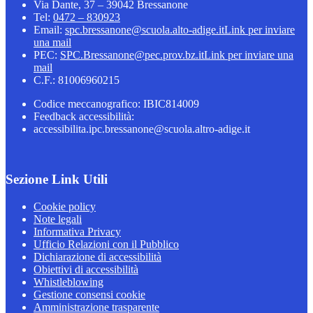
Via Dante, 37 – 39042 Bressanone
Tel:
0472 – 830923
Email:
spc.bressanone@scuola.alto-adige.it
Link per inviare
una mail
PEC:
SPC.Bressanone@pec.prov.bz.it
Link per inviare una
mail
C.F.: 81006960215
Codice meccanografico: IBIC814009
Feedback accessibilità:
accessibilita.ipc.bressanone@scuola.altro-adige.it
Sezione Link Utili
Cookie policy
Note legali
Informativa Privacy
Ufficio Relazioni con il Pubblico
Dichiarazione di accessibilità
Obiettivi di accessibilità
Whistleblowing
Gestione consensi cookie
Amministrazione trasparente