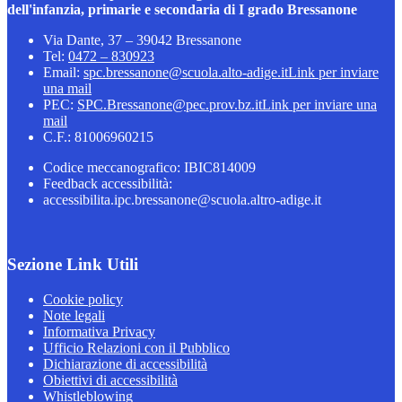
dell'infanzia, primarie e secondaria di I grado Bressanone
Via Dante, 37 – 39042 Bressanone
Tel:
0472 – 830923
Email:
spc.bressanone@scuola.alto-adige.it
Link per inviare
una mail
PEC:
SPC.Bressanone@pec.prov.bz.it
Link per inviare una
mail
C.F.: 81006960215
Codice meccanografico: IBIC814009
Feedback accessibilità:
accessibilita.ipc.bressanone@scuola.altro-adige.it
Sezione Link Utili
Cookie policy
Note legali
Informativa Privacy
Ufficio Relazioni con il Pubblico
Dichiarazione di accessibilità
Obiettivi di accessibilità
Whistleblowing