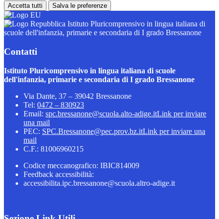
Accetta tutti
Salva le preferenze
Istituto Pluricomprensivo in lingua italiana di
scuole dell'infanzia, primarie e secondaria di I grado Bressanone
Contatti
Istituto Pluricomprensivo in lingua italiana di scuole
dell'infanzia, primarie e secondaria di I grado Bressanone
Via Dante, 37 – 39042 Bressanone
Tel:
0472 – 830923
Email:
spc.bressanone@scuola.alto-adige.it
Link per inviare
una mail
PEC:
SPC.Bressanone@pec.prov.bz.it
Link per inviare una
mail
C.F.: 81006960215
Codice meccanografico: IBIC814009
Feedback accessibilità:
accessibilita.ipc.bressanone@scuola.altro-adige.it
Sezione Link Utili