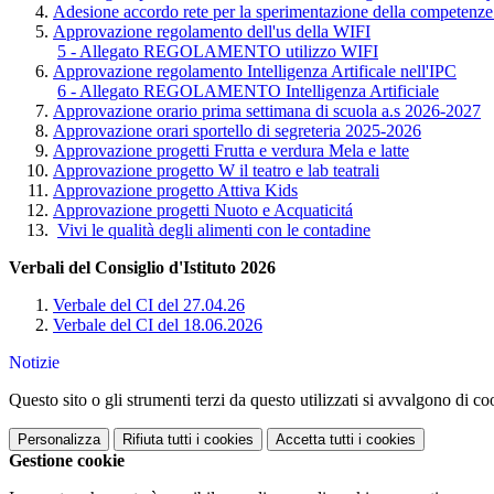
Adesione accordo rete per la sperimentazione della competenze 
Approvazione regolamento dell'us della WIFI
5 - Allegato REGOLAMENTO utilizzo WIFI
Approvazione regolamento Intelligenza Artificale nell'IPC
6 - Allegato REGOLAMENTO Intelligenza Artificiale
Approvazione orario prima settimana di scuola a.s 2026-2027
Approvazione orari sportello di segreteria 2025-2026
Approvazione progetti Frutta e verdura Mela e latte
Approvazione progetto W il teatro e lab teatrali
Approvazione progetto Attiva Kids
Approvazione progetti Nuoto e Acquaticitá
Vivi le qualità degli alimenti con le contadine
Verbali del Consiglio d'Istituto 2026
Verbale del CI del 27.04.26
Verbale del CI del 18.06.2026
Notizie
Questo sito o gli strumenti terzi da questo utilizzati si avvalgono di coo
Personalizza
Rifiuta tutti
i cookies
Accetta tutti
i cookies
Gestione cookie