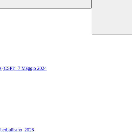
one (CSPI)- 7 Maggio 2024
yberbullismo_2026