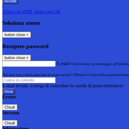
-
Entra con SPID
Entra con CIE
Seleziona utente
button close
×
Recupero password
button close
×
E-mail
Verrà inviato un messaggio all'indirizz
Non hai una e-mail associata al nome utente? Effettua il reset della password tram
E-mail inviata, si prega di controllare la casella di posta elettronica!
Errore
Chiudi
Successo
Chiudi
Informazione