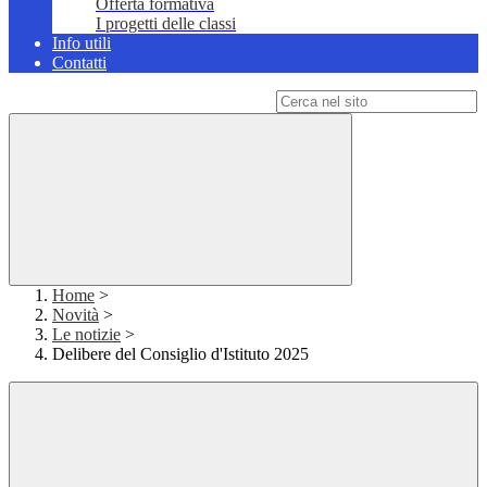
Offerta formativa
I progetti delle classi
Info utili
Contatti
Campo di ricerca per le pagine del sito
Home
>
Novità
>
Le notizie
>
Delibere del Consiglio d'Istituto 2025