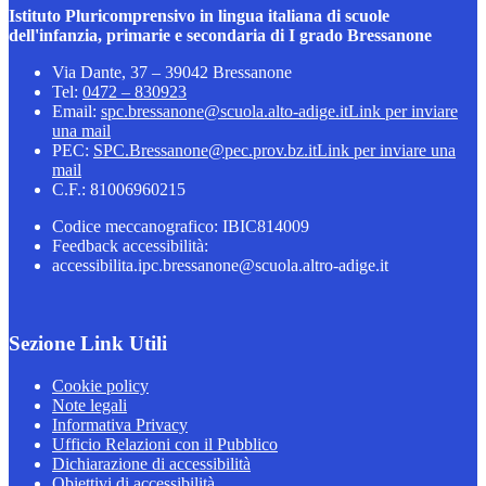
Istituto Pluricomprensivo in lingua italiana di scuole
dell'infanzia, primarie e secondaria di I grado Bressanone
Via Dante, 37 – 39042 Bressanone
Tel:
0472 – 830923
Email:
spc.bressanone@scuola.alto-adige.it
Link per inviare
una mail
PEC:
SPC.Bressanone@pec.prov.bz.it
Link per inviare una
mail
C.F.: 81006960215
Codice meccanografico: IBIC814009
Feedback accessibilità:
accessibilita.ipc.bressanone@scuola.altro-adige.it
Sezione Link Utili
Cookie policy
Note legali
Informativa Privacy
Ufficio Relazioni con il Pubblico
Dichiarazione di accessibilità
Obiettivi di accessibilità