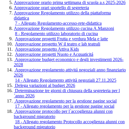
Approvazione orario prima settimana di scuola a.s 2025-2026
Approvazione orari sportello di segreteria
Approvazione Regolamento utilizzo della piattaforma
didattica
7 - Allegato Regolamento-accesso-rete-didattica
Approvazione Regolamento utilizzo cucina A.Manzoni
8 - Regolamento utilizzo laboratorio di cucina
Approvazione progetti Frutta e verdura Mela e latte
Approvazione progetto W il teatro e lab teatrali
Approvazione progetto Attiva Kids
Approvazione progetti Nuoto e Acquaticitá
Approvazione budget economico e degli investimenti 2026-
2028
Approvazione regolamento attivitá negoziali anno finanziario
2026
14 - Allegato Regolamento attività negoziali 27.11.2025
Delega variazioni al budget 2026
Determinazione tre giorni di chiusura della segreteria per l
´anno 2026
Approvazione regolamento per la gestione pagine social
17 - Allegato regolamento per la gestione pagine social
Approvazione protocollo per l´accoglienza alunni con
background migratorio
18 - Allegato regolamento Protocollo accoglienza alunni con
background migratorio