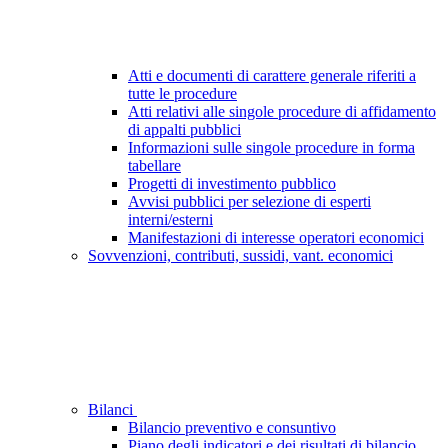
Atti e documenti di carattere generale riferiti a
tutte le procedure
Atti relativi alle singole procedure di affidamento
di appalti pubblici
Informazioni sulle singole procedure in forma
tabellare
Progetti di investimento pubblico
Avvisi pubblici per selezione di esperti
interni/esterni
Manifestazioni di interesse operatori economici
Sovvenzioni, contributi, sussidi, vant. economici
Bilanci
Bilancio preventivo e consuntivo
Piano degli indicatori e dei risultati di bilancio