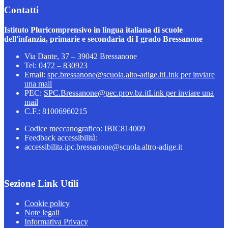
Contatti
Istituto Pluricomprensivo in lingua italiana di scuole
dell'infanzia, primarie e secondaria di I grado Bressanone
Via Dante, 37 – 39042 Bressanone
Tel:
0472 – 830923
Email:
spc.bressanone@scuola.alto-adige.it
Link per inviare
una mail
PEC:
SPC.Bressanone@pec.prov.bz.it
Link per inviare una
mail
C.F.: 81006960215
Codice meccanografico: IBIC814009
Feedback accessibilità:
accessibilita.ipc.bressanone@scuola.altro-adige.it
Sezione Link Utili
Cookie policy
Note legali
Informativa Privacy