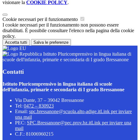
visionare la
COOKIE POLICY
.
Cookie necessari per il funzionamento
I cookie necessari per il funzionamento non possono essere
disabilitati. È possibile consultare l'elenco nella pagina della cookie
policy.
Accetta tutti
Salva le preferenze
Istituto Pluricomprensivo in lingua italiana di
scuole dell'infanzia, primarie e secondaria di I grado Bressanone
Contatti
Istituto Pluricomprensivo in lingua italiana di scuole
dell'infanzia, primarie e secondaria di I grado Bressanone
Via Dante, 37 – 39042 Bressanone
Tel:
0472 – 830923
Email:
spc.bressanone@scuola.alto-adige.it
Link per inviare
una mail
PEC:
SPC.Bressanone@pec.prov.bz.it
Link per inviare una
mail
C.F.: 81006960215