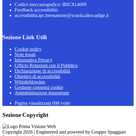
Codice meccanografico: IBIC814009
Feedback accessibilità:
accessibilita.ipc.bressanone@scuola.altro-adige.it
Sezione Link Utili
Cookie policy
Note legali
Informativa Privacy
Ufficio Relazioni con il Pubblico
Dichiarazione di accessibilità
Obiettivi di accessibilità
Whistleblowing
Gestione consensi cookie
Amministrazione trasparente
Pagina visualizzata
698
volte
Sezione Copyright
Copyright 2026 | Engineered and powered by Gruppo Spaggiari