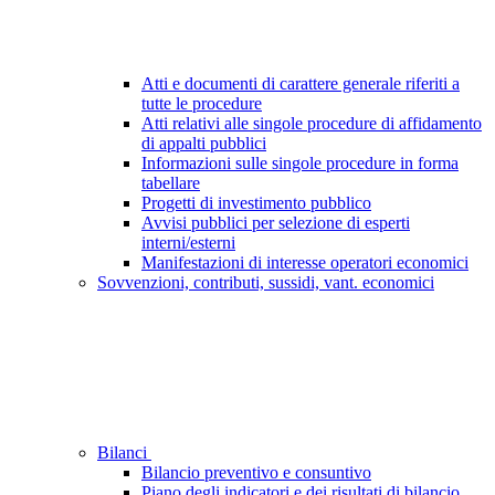
Atti e documenti di carattere generale riferiti a
tutte le procedure
Atti relativi alle singole procedure di affidamento
di appalti pubblici
Informazioni sulle singole procedure in forma
tabellare
Progetti di investimento pubblico
Avvisi pubblici per selezione di esperti
interni/esterni
Manifestazioni di interesse operatori economici
Sovvenzioni, contributi, sussidi, vant. economici
Bilanci
Bilancio preventivo e consuntivo
Piano degli indicatori e dei risultati di bilancio