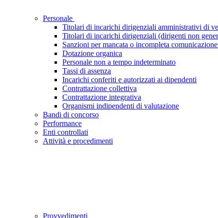
Personale
Titolari di incarichi dirigenziali amministrativi di ve
Titolari di incarichi dirigenziali (dirigenti non gener
Sanzioni per mancata o incompleta comunicazione dei 
Dotazione organica
Personale non a tempo indeterminato
Tassi di assenza
Incarichi conferiti e autorizzati ai dipendenti
Contrattazione collettiva
Contrattazione integrativa
Organismi indipendenti di valutazione
Bandi di concorso
Performance
Enti controllati
Attività e procedimenti
Provvedimenti