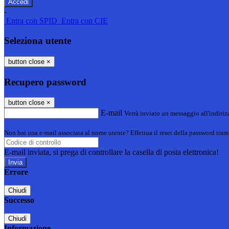
-
Entra con SPID
Entra con CIE
Seleziona utente
button close
×
Recupero password
button close
×
E-mail
Verrà inviato un messaggio all'indirizz
Non hai una e-mail associata al nome utente? Effettua il reset della password tram
E-mail inviata, si prega di controllare la casella di posta elettronica!
Errore
Chiudi
Successo
Chiudi
Informazione