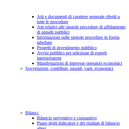
Atti e documenti di carattere generale riferiti a
tutte le procedure
Atti relativi alle singole procedure di affidamento
di appalti pubblici
Informazioni sulle singole procedure in forma
tabellare
Progetti di investimento pubblico
Avvisi pubblici per selezione di esperti
interni/esterni
Manifestazioni di interesse operatori economici
Sovvenzioni, contributi, sussidi, vant. economici
Bilanci
Bilancio preventivo e consuntivo
Piano degli indicatori e dei risultati di bilancio
attesi