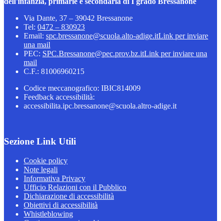
dell'infanzia, primarie e secondaria di I grado Bressanone
Via Dante, 37 – 39042 Bressanone
Tel:
0472 – 830923
Email:
spc.bressanone@scuola.alto-adige.it
Link per inviare
una mail
PEC:
SPC.Bressanone@pec.prov.bz.it
Link per inviare una
mail
C.F.: 81006960215
Codice meccanografico: IBIC814009
Feedback accessibilità:
accessibilita.ipc.bressanone@scuola.altro-adige.it
Sezione Link Utili
Cookie policy
Note legali
Informativa Privacy
Ufficio Relazioni con il Pubblico
Dichiarazione di accessibilità
Obiettivi di accessibilità
Whistleblowing