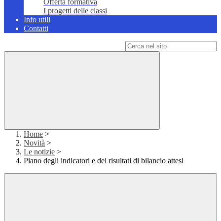
Offerta formativa
I progetti delle classi
Info utili
Contatti
Campo di ricerca per le pagine del sito
Home
>
Novità
>
Le notizie
>
Piano degli indicatori e dei risultati di bilancio attesi