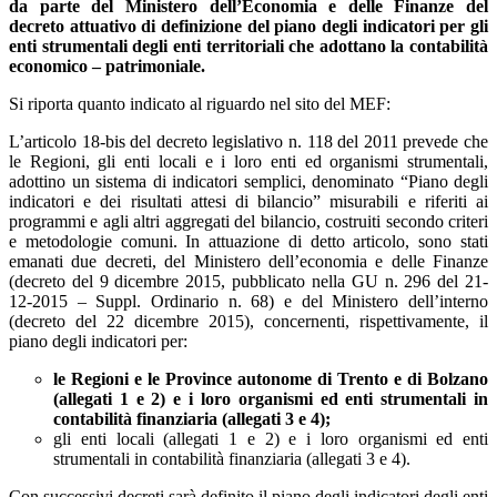
da parte del Ministero dell’Economia e delle Finanze del
decreto attuativo di definizione del piano degli indicatori per gli
enti strumentali degli enti territoriali che adottano la contabilità
economico – patrimoniale.
Si riporta quanto indicato al riguardo nel sito del MEF:
L’articolo 18-bis del decreto legislativo n. 118 del 2011 prevede che
le Regioni, gli enti locali e i loro enti ed organismi strumentali,
adottino un sistema di indicatori semplici, denominato “Piano degli
indicatori e dei risultati attesi di bilancio” misurabili e riferiti ai
programmi e agli altri aggregati del bilancio, costruiti secondo criteri
e metodologie comuni. In attuazione di detto articolo, sono stati
emanati due decreti, del Ministero dell’economia e delle Finanze
(decreto del 9 dicembre 2015, pubblicato nella GU n. 296 del 21-
12-2015 – Suppl. Ordinario n. 68) e del Ministero dell’interno
(decreto del 22 dicembre 2015), concernenti, rispettivamente, il
piano degli indicatori per:
le Regioni e le Province autonome di Trento e di Bolzano
(allegati 1 e 2) e i loro organismi ed enti strumentali in
contabilità finanziaria (allegati 3 e 4);
gli enti locali (allegati 1 e 2) e i loro organismi ed enti
strumentali in contabilità finanziaria (allegati 3 e 4).
Con successivi decreti sarà definito il piano degli indicatori degli enti