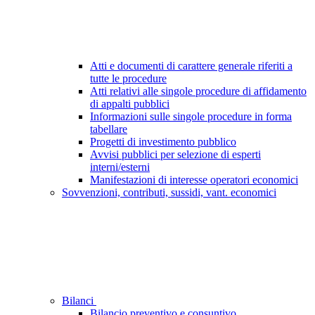
Atti e documenti di carattere generale riferiti a
tutte le procedure
Atti relativi alle singole procedure di affidamento
di appalti pubblici
Informazioni sulle singole procedure in forma
tabellare
Progetti di investimento pubblico
Avvisi pubblici per selezione di esperti
interni/esterni
Manifestazioni di interesse operatori economici
Sovvenzioni, contributi, sussidi, vant. economici
Bilanci
Bilancio preventivo e consuntivo