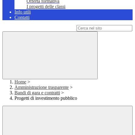
Offerta formativa
I progetti delle classi
Info utili
Contatti
Campo di ricerca per le pagine del sito
Home
>
Amministrazione trasparente
>
Bandi di gara e contratti
>
Progetti di investimento pubblico