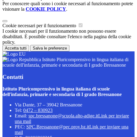
Per conoscere quali sono i cookie necessari al funzionamento potete
visionare la
COOKIE POLICY
.
Cookie necessari per il funzionamento
I cookie necessari per il funzionamento non possono essere
disabilitati. È possibile consultare l'elenco nella pagina della cookie
policy.
Accetta tutti
Salva le preferenze
Istituto Pluricomprensivo in lingua italiana di
scuole dell'infanzia, primarie e secondaria di I grado Bressanone
Contatti
Istituto Pluricomprensivo in lingua italiana di scuole
dell'infanzia, primarie e secondaria di I grado Bressanone
Via Dante, 37 – 39042 Bressanone
Tel:
0472 – 830923
Email:
spc.bressanone@scuola.alto-adige.it
Link per inviare
una mail
PEC:
SPC.Bressanone@pec.prov.bz.it
Link per inviare una
mail