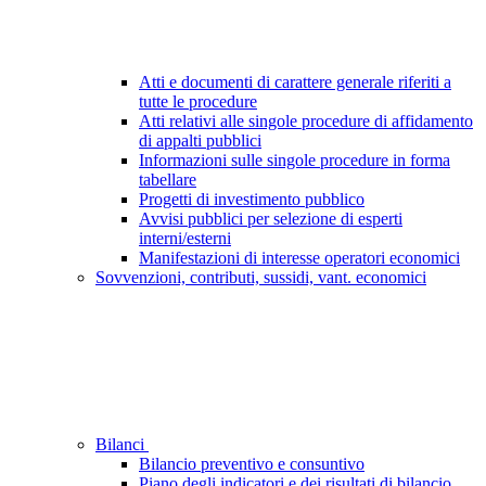
Atti e documenti di carattere generale riferiti a
tutte le procedure
Atti relativi alle singole procedure di affidamento
di appalti pubblici
Informazioni sulle singole procedure in forma
tabellare
Progetti di investimento pubblico
Avvisi pubblici per selezione di esperti
interni/esterni
Manifestazioni di interesse operatori economici
Sovvenzioni, contributi, sussidi, vant. economici
Bilanci
Bilancio preventivo e consuntivo
Piano degli indicatori e dei risultati di bilancio