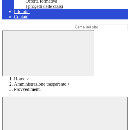
Offerta formativa
I progetti delle classi
Info utili
Contatti
Campo di ricerca per le pagine del sito
Home
>
Amministrazione trasparente
>
Provvedimenti