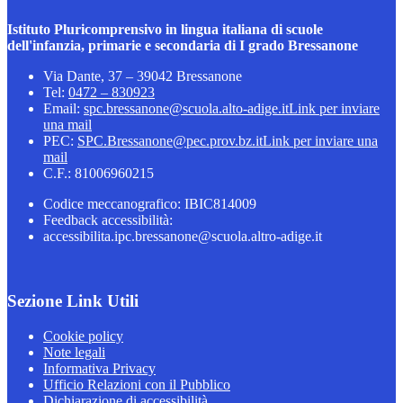
Istituto Pluricomprensivo in lingua italiana di scuole
dell'infanzia, primarie e secondaria di I grado Bressanone
Via Dante, 37 – 39042 Bressanone
Tel:
0472 – 830923
Email:
spc.bressanone@scuola.alto-adige.it
Link per inviare
una mail
PEC:
SPC.Bressanone@pec.prov.bz.it
Link per inviare una
mail
C.F.: 81006960215
Codice meccanografico: IBIC814009
Feedback accessibilità:
accessibilita.ipc.bressanone@scuola.altro-adige.it
Sezione Link Utili
Cookie policy
Note legali
Informativa Privacy
Ufficio Relazioni con il Pubblico
Dichiarazione di accessibilità