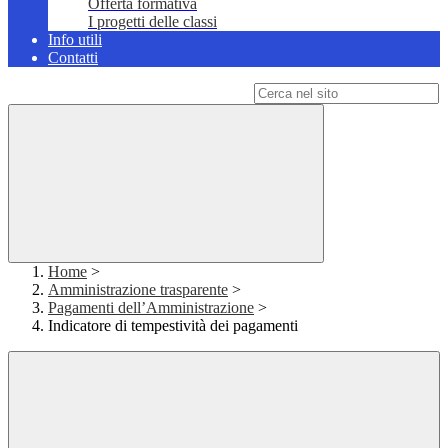
Offerta formativa
I progetti delle classi
Info utili
Contatti
Campo di ricerca per le pagine del sito
Home
>
Amministrazione trasparente
>
Pagamenti dell’Amministrazione
>
Indicatore di tempestività dei pagamenti