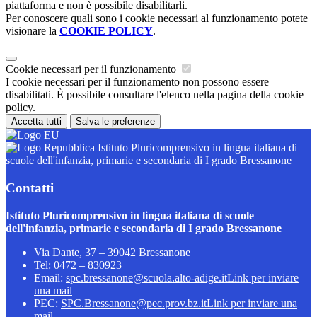
piattaforma e non è possibile disabilitarli.
Per conoscere quali sono i cookie necessari al funzionamento potete
visionare la
COOKIE POLICY
.
Cookie necessari per il funzionamento
I cookie necessari per il funzionamento non possono essere
disabilitati. È possibile consultare l'elenco nella pagina della cookie
policy.
Accetta tutti
Salva le preferenze
Istituto Pluricomprensivo in lingua italiana di
scuole dell'infanzia, primarie e secondaria di I grado Bressanone
Contatti
Istituto Pluricomprensivo in lingua italiana di scuole
dell'infanzia, primarie e secondaria di I grado Bressanone
Via Dante, 37 – 39042 Bressanone
Tel:
0472 – 830923
Email:
spc.bressanone@scuola.alto-adige.it
Link per inviare
una mail
PEC:
SPC.Bressanone@pec.prov.bz.it
Link per inviare una
mail