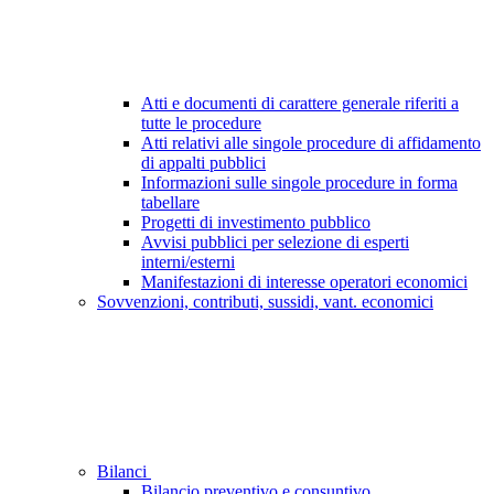
Atti e documenti di carattere generale riferiti a
tutte le procedure
Atti relativi alle singole procedure di affidamento
di appalti pubblici
Informazioni sulle singole procedure in forma
tabellare
Progetti di investimento pubblico
Avvisi pubblici per selezione di esperti
interni/esterni
Manifestazioni di interesse operatori economici
Sovvenzioni, contributi, sussidi, vant. economici
Bilanci
Bilancio preventivo e consuntivo