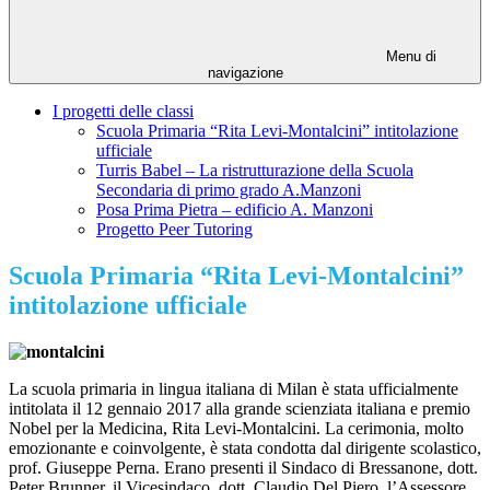
Menu di
navigazione
I progetti delle classi
Scuola Primaria “Rita Levi-Montalcini” intitolazione
ufficiale
Turris Babel – La ristrutturazione della Scuola
Secondaria di primo grado A.Manzoni
Posa Prima Pietra – edificio A. Manzoni
Progetto Peer Tutoring
Scuola Primaria “Rita Levi-Montalcini”
intitolazione ufficiale
La scuola primaria in lingua italiana di Milan è stata ufficialmente
intitolata il 12 gennaio 2017 alla grande scienziata italiana e premio
Nobel per la Medicina, Rita Levi-Montalcini. La cerimonia, molto
emozionante e coinvolgente, è stata condotta dal dirigente scolastico,
prof. Giuseppe Perna. Erano presenti il Sindaco di Bressanone, dott.
Peter Brunner, il Vicesindaco, dott. Claudio Del Piero, l’Assessore