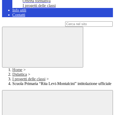
Offerta formativa
I progetti delle classi
Info utili
Contatti
Campo di ricerca per le pagine del sito
Home
>
Didattica
>
I progetti delle classi
>
Scuola Primaria “Rita Levi-Montalcini” intitolazione ufficiale