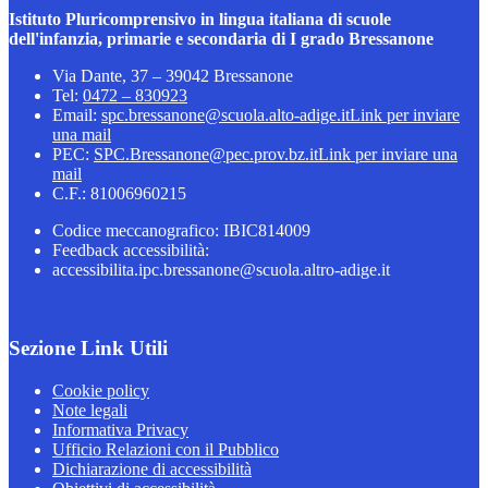
Istituto Pluricomprensivo in lingua italiana di scuole
dell'infanzia, primarie e secondaria di I grado Bressanone
Via Dante, 37 – 39042 Bressanone
Tel:
0472 – 830923
Email:
spc.bressanone@scuola.alto-adige.it
Link per inviare
una mail
PEC:
SPC.Bressanone@pec.prov.bz.it
Link per inviare una
mail
C.F.: 81006960215
Codice meccanografico: IBIC814009
Feedback accessibilità:
accessibilita.ipc.bressanone@scuola.altro-adige.it
Sezione Link Utili
Cookie policy
Note legali
Informativa Privacy
Ufficio Relazioni con il Pubblico
Dichiarazione di accessibilità