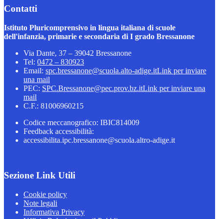
Contatti
Istituto Pluricomprensivo in lingua italiana di scuole
dell'infanzia, primarie e secondaria di I grado Bressanone
Via Dante, 37 – 39042 Bressanone
Tel:
0472 – 830923
Email:
spc.bressanone@scuola.alto-adige.it
Link per inviare
una mail
PEC:
SPC.Bressanone@pec.prov.bz.it
Link per inviare una
mail
C.F.: 81006960215
Codice meccanografico: IBIC814009
Feedback accessibilità:
accessibilita.ipc.bressanone@scuola.altro-adige.it
Sezione Link Utili
Cookie policy
Note legali
Informativa Privacy