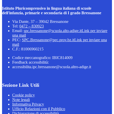
Istituto Pluricomprensivo in lingua italiana di scuole
dell'infanzia, primarie e secondaria di I grado Bressanone
Via Dante, 37 – 39042 Bressanone
Tel:
0472 – 830923
Email:
spc.bressanone@scuola.alto-adige.it
Link per inviare
una mail
PEC:
SPC.Bressanone@pec.prov.bz.it
Link per inviare una
mail
C.F.: 81006960215
Codice meccanografico: IBIC814009
Feedback accessibilità:
accessibilita.ipc.bressanone@scuola.altro-adige.it
Sezione Link Utili
Cookie policy
Note legali
Informativa Privacy
Ufficio Relazioni con il Pubblico
Dichiarazione di accessibilità