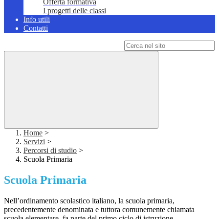
Offerta formativa
I progetti delle classi
Info utili
Contatti
Campo di ricerca per le pagine del sito
Home
>
Servizi
>
Percorsi di studio
>
Scuola Primaria
Scuola Primaria
Nell’ordinamento scolastico italiano, la scuola primaria,
precedentemente denominata e tuttora comunemente chiamata
scuola elementare, fa parte del primo ciclo di istruzione.