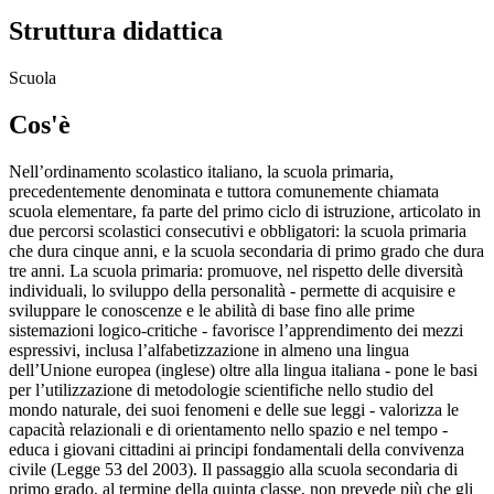
Struttura didattica
Scuola
Cos'è
Nell’ordinamento scolastico italiano, la scuola primaria,
precedentemente denominata e tuttora comunemente chiamata
scuola elementare, fa parte del primo ciclo di istruzione, articolato in
due percorsi scolastici consecutivi e obbligatori: la scuola primaria
che dura cinque anni, e la scuola secondaria di primo grado che dura
tre anni. La scuola primaria: promuove, nel rispetto delle diversità
individuali, lo sviluppo della personalità - permette di acquisire e
sviluppare le conoscenze e le abilità di base fino alle prime
sistemazioni logico-critiche - favorisce l’apprendimento dei mezzi
espressivi, inclusa l’alfabetizzazione in almeno una lingua
dell’Unione europea (inglese) oltre alla lingua italiana - pone le basi
per l’utilizzazione di metodologie scientifiche nello studio del
mondo naturale, dei suoi fenomeni e delle sue leggi - valorizza le
capacità relazionali e di orientamento nello spazio e nel tempo -
educa i giovani cittadini ai principi fondamentali della convivenza
civile (Legge 53 del 2003). Il passaggio alla scuola secondaria di
primo grado, al termine della quinta classe, non prevede più che gli