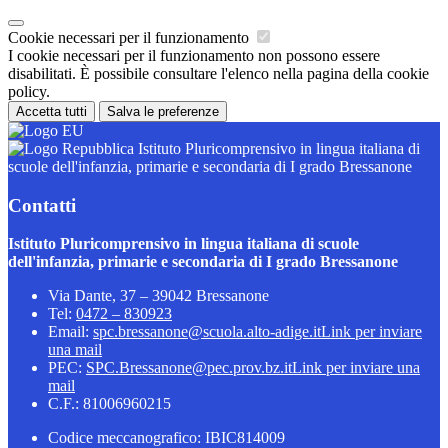
Cookie necessari per il funzionamento
I cookie necessari per il funzionamento non possono essere
disabilitati. È possibile consultare l'elenco nella pagina della cookie
policy.
Accetta tutti
Salva le preferenze
Istituto Pluricomprensivo in lingua italiana di
scuole dell'infanzia, primarie e secondaria di I grado Bressanone
Contatti
Istituto Pluricomprensivo in lingua italiana di scuole
dell'infanzia, primarie e secondaria di I grado Bressanone
Via Dante, 37 – 39042 Bressanone
Tel:
0472 – 830923
Email:
spc.bressanone@scuola.alto-adige.it
Link per inviare
una mail
PEC:
SPC.Bressanone@pec.prov.bz.it
Link per inviare una
mail
C.F.: 81006960215
Codice meccanografico: IBIC814009