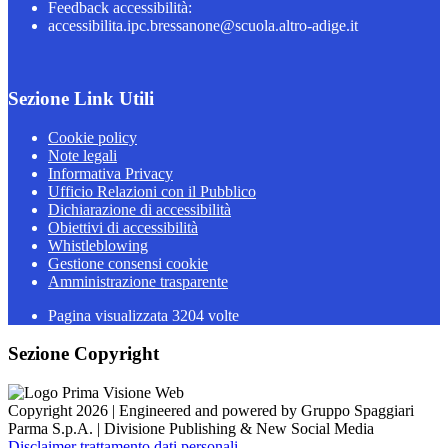
Feedback accessibilità:
accessibilita.ipc.bressanone@scuola.altro-adige.it
Sezione Link Utili
Cookie policy
Note legali
Informativa Privacy
Ufficio Relazioni con il Pubblico
Dichiarazione di accessibilità
Obiettivi di accessibilità
Whistleblowing
Gestione consensi cookie
Amministrazione trasparente
Pagina visualizzata
3204
volte
Sezione Copyright
Copyright 2026 | Engineered and powered by Gruppo Spaggiari
Parma S.p.A. | Divisione Publishing & New Social Media
Disclaimer trattamento dati personali