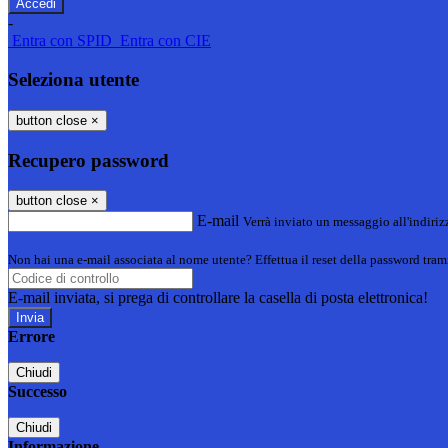
-
Entra con SPID
Entra con CIE
Seleziona utente
button close
×
Recupero password
button close
×
E-mail
Verrà inviato un messaggio all'indirizz
Non hai una e-mail associata al nome utente? Effettua il reset della password tram
E-mail inviata, si prega di controllare la casella di posta elettronica!
Errore
Chiudi
Successo
Chiudi
Informazione