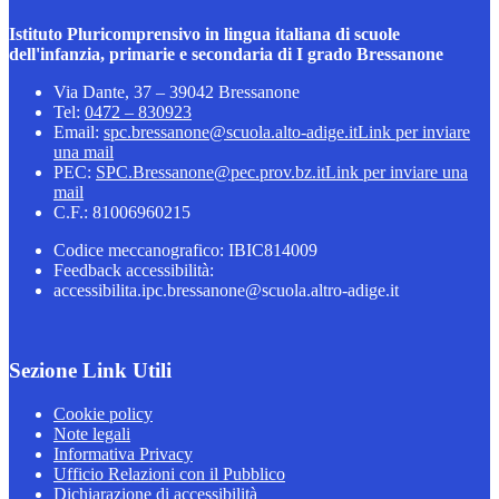
Istituto Pluricomprensivo in lingua italiana di scuole
dell'infanzia, primarie e secondaria di I grado Bressanone
Via Dante, 37 – 39042 Bressanone
Tel:
0472 – 830923
Email:
spc.bressanone@scuola.alto-adige.it
Link per inviare
una mail
PEC:
SPC.Bressanone@pec.prov.bz.it
Link per inviare una
mail
C.F.: 81006960215
Codice meccanografico: IBIC814009
Feedback accessibilità:
accessibilita.ipc.bressanone@scuola.altro-adige.it
Sezione Link Utili
Cookie policy
Note legali
Informativa Privacy
Ufficio Relazioni con il Pubblico
Dichiarazione di accessibilità