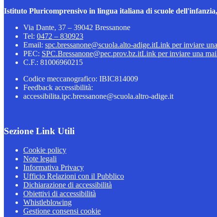
Istituto Pluricomprensivo in lingua italiana di scuole dell'infanz
Via Dante, 37 – 39042 Bressanone
Tel:
0472 – 830923
Email:
spc.bressanone@scuola.alto-adige.it
Link per inviare un
PEC:
SPC.Bressanone@pec.prov.bz.it
Link per inviare una mai
C.F.: 81006960215
Codice meccanografico: IBIC814009
Feedback accessibilità:
accessibilita.ipc.bressanone@scuola.altro-adige.it
Sezione Link Utili
Cookie policy
Note legali
Informativa Privacy
Ufficio Relazioni con il Pubblico
Dichiarazione di accessibilità
Obiettivi di accessibilità
Whistleblowing
Gestione consensi cookie