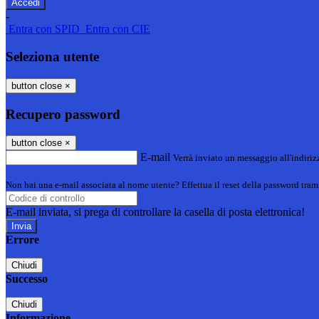
-
Entra con SPID
Entra con CIE
Seleziona utente
button close
×
Recupero password
button close
×
E-mail
Verrà inviato un messaggio all'indirizz
Non hai una e-mail associata al nome utente? Effettua il reset della password tram
E-mail inviata, si prega di controllare la casella di posta elettronica!
Errore
Chiudi
Successo
Chiudi
Informazione