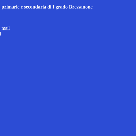
ia, primarie e secondaria di I grado Bressanone
a mail
l