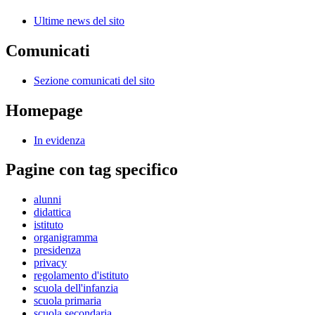
Ultime news del sito
Comunicati
Sezione comunicati del sito
Homepage
In evidenza
Pagine con tag specifico
alunni
didattica
istituto
organigramma
presidenza
privacy
regolamento d'istituto
scuola dell'infanzia
scuola primaria
scuola secondaria