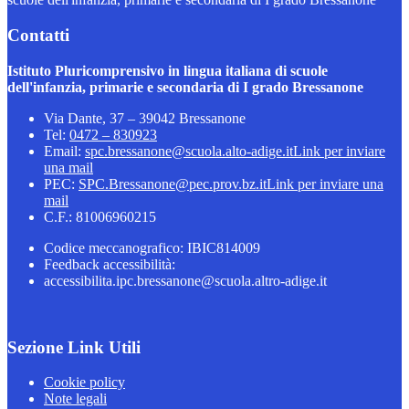
Contatti
Istituto Pluricomprensivo in lingua italiana di scuole
dell'infanzia, primarie e secondaria di I grado Bressanone
Via Dante, 37 – 39042 Bressanone
Tel:
0472 – 830923
Email:
spc.bressanone@scuola.alto-adige.it
Link per inviare
una mail
PEC:
SPC.Bressanone@pec.prov.bz.it
Link per inviare una
mail
C.F.: 81006960215
Codice meccanografico: IBIC814009
Feedback accessibilità:
accessibilita.ipc.bressanone@scuola.altro-adige.it
Sezione Link Utili
Cookie policy
Note legali