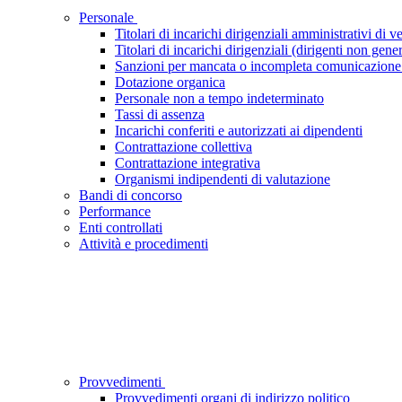
Personale
Titolari di incarichi dirigenziali amministrativi di ve
Titolari di incarichi dirigenziali (dirigenti non gener
Sanzioni per mancata o incompleta comunicazione dei 
Dotazione organica
Personale non a tempo indeterminato
Tassi di assenza
Incarichi conferiti e autorizzati ai dipendenti
Contrattazione collettiva
Contrattazione integrativa
Organismi indipendenti di valutazione
Bandi di concorso
Performance
Enti controllati
Attività e procedimenti
Provvedimenti
Provvedimenti organi di indirizzo politico