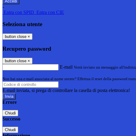
-
Entra con SPID
Entra con CIE
Seleziona utente
button close
×
Recupero password
button close
×
E-mail
Verrà inviato un messaggio all'indirizz
Non hai una e-mail associata al nome utente? Effettua il reset della password tram
E-mail inviata, si prega di controllare la casella di posta elettronica!
Errore
Chiudi
Successo
Chiudi
Informazione