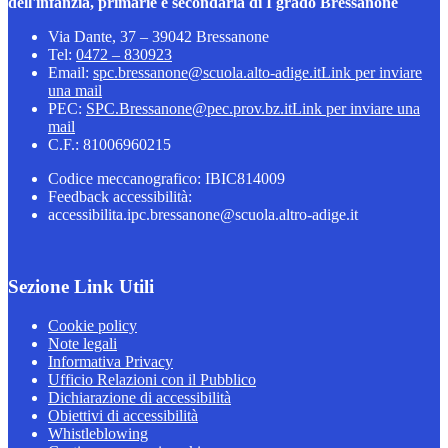
dell'infanzia, primarie e secondaria di I grado Bressanone
Via Dante, 37 – 39042 Bressanone
Tel:
0472 – 830923
Email:
spc.bressanone@scuola.alto-adige.it
Link per inviare
una mail
PEC:
SPC.Bressanone@pec.prov.bz.it
Link per inviare una
mail
C.F.: 81006960215
Codice meccanografico: IBIC814009
Feedback accessibilità:
accessibilita.ipc.bressanone@scuola.altro-adige.it
Sezione Link Utili
Cookie policy
Note legali
Informativa Privacy
Ufficio Relazioni con il Pubblico
Dichiarazione di accessibilità
Obiettivi di accessibilità
Whistleblowing