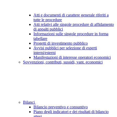
Atti e documenti di carattere generale riferiti a
tutte le procedure
Atti relativi alle singole procedure di affidamento
di appalti pubblici
Informazioni sulle singole procedure in forma
tabellare
Progetti di investimento pubblico
Avvisi pubblici per selezione di esperti
interni/esterni
Manifestazioni di interesse operatori economici
Sovvenzioni, contributi, sussidi, vant. economici
Bilanci
Bilancio preventivo e consuntivo
Piano degli indicatori e dei risultati di bilancio
attesi