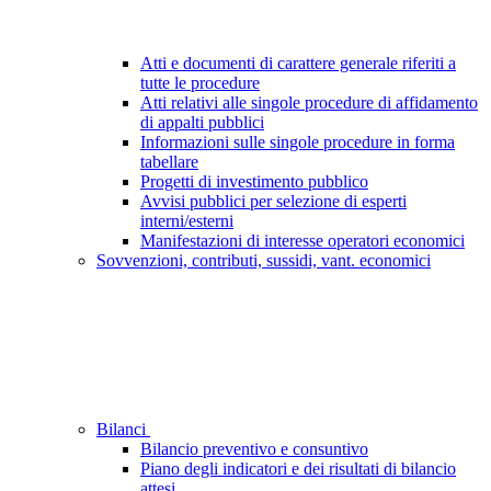
Atti e documenti di carattere generale riferiti a
tutte le procedure
Atti relativi alle singole procedure di affidamento
di appalti pubblici
Informazioni sulle singole procedure in forma
tabellare
Progetti di investimento pubblico
Avvisi pubblici per selezione di esperti
interni/esterni
Manifestazioni di interesse operatori economici
Sovvenzioni, contributi, sussidi, vant. economici
Bilanci
Bilancio preventivo e consuntivo
Piano degli indicatori e dei risultati di bilancio
attesi