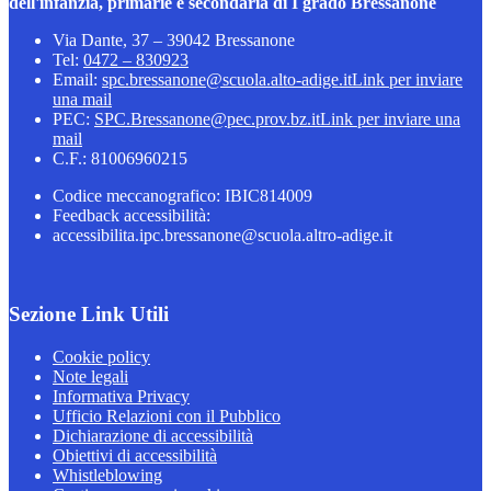
dell'infanzia, primarie e secondaria di I grado Bressanone
Via Dante, 37 – 39042 Bressanone
Tel:
0472 – 830923
Email:
spc.bressanone@scuola.alto-adige.it
Link per inviare
una mail
PEC:
SPC.Bressanone@pec.prov.bz.it
Link per inviare una
mail
C.F.: 81006960215
Codice meccanografico: IBIC814009
Feedback accessibilità:
accessibilita.ipc.bressanone@scuola.altro-adige.it
Sezione Link Utili
Cookie policy
Note legali
Informativa Privacy
Ufficio Relazioni con il Pubblico
Dichiarazione di accessibilità
Obiettivi di accessibilità
Whistleblowing