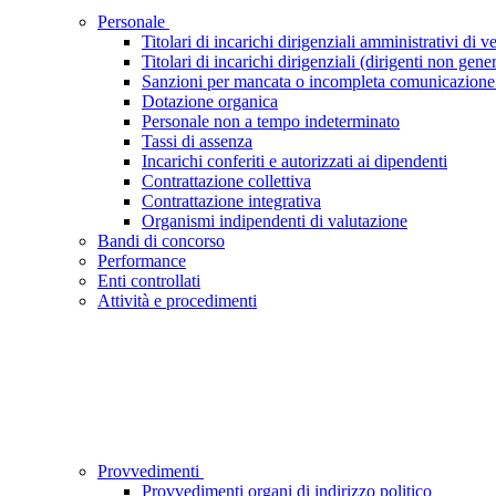
Personale
Titolari di incarichi dirigenziali amministrativi di ve
Titolari di incarichi dirigenziali (dirigenti non gener
Sanzioni per mancata o incompleta comunicazione dei 
Dotazione organica
Personale non a tempo indeterminato
Tassi di assenza
Incarichi conferiti e autorizzati ai dipendenti
Contrattazione collettiva
Contrattazione integrativa
Organismi indipendenti di valutazione
Bandi di concorso
Performance
Enti controllati
Attività e procedimenti
Provvedimenti
Provvedimenti organi di indirizzo politico