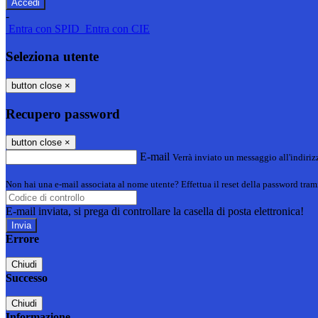
-
Entra con SPID
Entra con CIE
Seleziona utente
button close
×
Recupero password
button close
×
E-mail
Verrà inviato un messaggio all'indirizz
Non hai una e-mail associata al nome utente? Effettua il reset della password tram
E-mail inviata, si prega di controllare la casella di posta elettronica!
Errore
Chiudi
Successo
Chiudi
Informazione