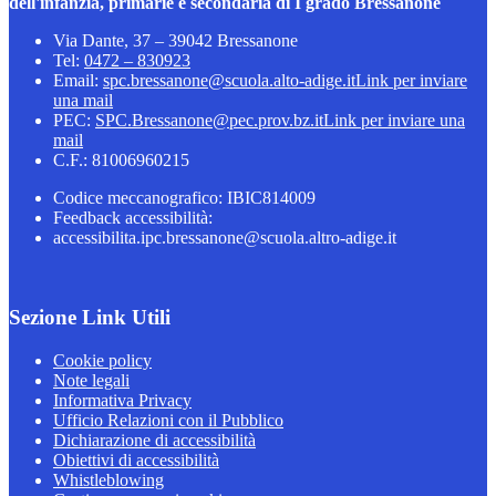
dell'infanzia, primarie e secondaria di I grado Bressanone
Via Dante, 37 – 39042 Bressanone
Tel:
0472 – 830923
Email:
spc.bressanone@scuola.alto-adige.it
Link per inviare
una mail
PEC:
SPC.Bressanone@pec.prov.bz.it
Link per inviare una
mail
C.F.: 81006960215
Codice meccanografico: IBIC814009
Feedback accessibilità:
accessibilita.ipc.bressanone@scuola.altro-adige.it
Sezione Link Utili
Cookie policy
Note legali
Informativa Privacy
Ufficio Relazioni con il Pubblico
Dichiarazione di accessibilità
Obiettivi di accessibilità
Whistleblowing