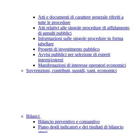
Atti e documenti di carattere generale riferiti a
tutte le procedure
Atti relativi alle singole procedure di affidamento
di appalti pubblici
Informazioni sulle singole procedure in forma
tabellare
Progetti di investimento pubblico
Avvisi pubblici per selezione di esperti
interni/esterni
Manifestazioni di interesse operatori economici
Sovvenzioni, contributi, sussidi, vant. economici
Bilanci
Bilancio preventivo e consuntivo
Piano degli indicatori e dei risultati di bilancio
attesi