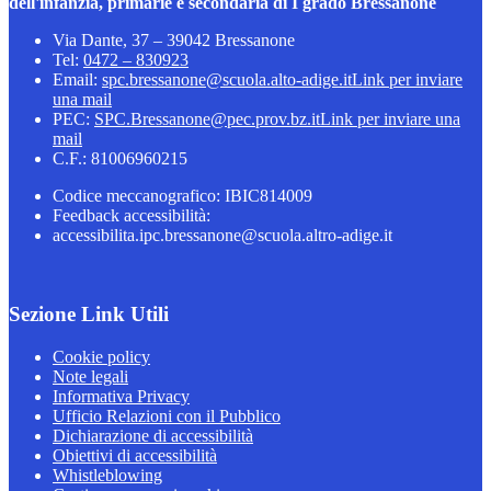
dell'infanzia, primarie e secondaria di I grado Bressanone
Via Dante, 37 – 39042 Bressanone
Tel:
0472 – 830923
Email:
spc.bressanone@scuola.alto-adige.it
Link per inviare
una mail
PEC:
SPC.Bressanone@pec.prov.bz.it
Link per inviare una
mail
C.F.: 81006960215
Codice meccanografico: IBIC814009
Feedback accessibilità:
accessibilita.ipc.bressanone@scuola.altro-adige.it
Sezione Link Utili
Cookie policy
Note legali
Informativa Privacy
Ufficio Relazioni con il Pubblico
Dichiarazione di accessibilità
Obiettivi di accessibilità
Whistleblowing