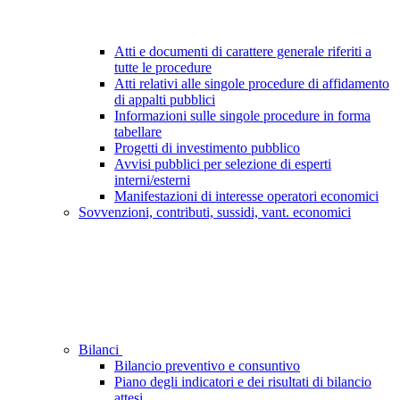
Atti e documenti di carattere generale riferiti a
tutte le procedure
Atti relativi alle singole procedure di affidamento
di appalti pubblici
Informazioni sulle singole procedure in forma
tabellare
Progetti di investimento pubblico
Avvisi pubblici per selezione di esperti
interni/esterni
Manifestazioni di interesse operatori economici
Sovvenzioni, contributi, sussidi, vant. economici
Bilanci
Bilancio preventivo e consuntivo
Piano degli indicatori e dei risultati di bilancio
attesi