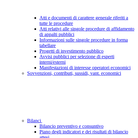
Atti e documenti di carattere generale riferiti a
tutte le procedure
Atti relativi alle singole procedure di affidamento
di appalti pubblici
Informazioni sulle singole procedure in forma
tabellare
Progetti di investimento pubblico
Avvisi pubblici per selezione di esperti
interni/esterni
Manifestazioni di interesse operatori economici
Sovvenzioni, contributi, sussidi, vant. economici
Bilanci
Bilancio preventivo e consuntivo
Piano degli indicatori e dei risultati di bilancio
attesi