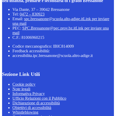
dell'infanzia, primarie e secondaria di I grado Bressanone
Via Dante, 37 – 39042 Bressanone
Tel:
0472 – 830923
Email:
spc.bressanone@scuola.alto-adige.it
Link per inviare
una mail
PEC:
SPC.Bressanone@pec.prov.bz.it
Link per inviare una
mail
C.F.: 81006960215
Codice meccanografico: IBIC814009
Feedback accessibilità:
accessibilita.ipc.bressanone@scuola.altro-adige.it
Sezione Link Utili
Cookie policy
Note legali
Informativa Privacy
Ufficio Relazioni con il Pubblico
Dichiarazione di accessibilità
Obiettivi di accessibilità
Whistleblowing