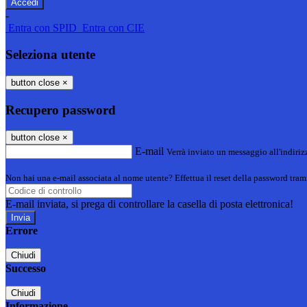
-
Entra con SPID
Entra con CIE
Seleziona utente
button close
×
Recupero password
button close
×
E-mail
Verrà inviato un messaggio all'indirizz
Non hai una e-mail associata al nome utente? Effettua il reset della password tram
E-mail inviata, si prega di controllare la casella di posta elettronica!
Errore
Chiudi
Successo
Chiudi
Informazione