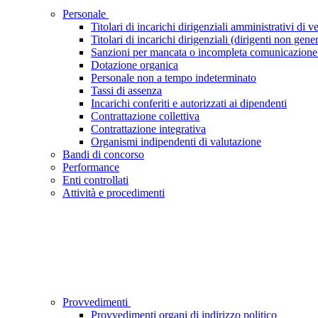
Personale
Titolari di incarichi dirigenziali amministrativi di ve
Titolari di incarichi dirigenziali (dirigenti non gener
Sanzioni per mancata o incompleta comunicazione dei 
Dotazione organica
Personale non a tempo indeterminato
Tassi di assenza
Incarichi conferiti e autorizzati ai dipendenti
Contrattazione collettiva
Contrattazione integrativa
Organismi indipendenti di valutazione
Bandi di concorso
Performance
Enti controllati
Attività e procedimenti
Provvedimenti
Provvedimenti organi di indirizzo politico