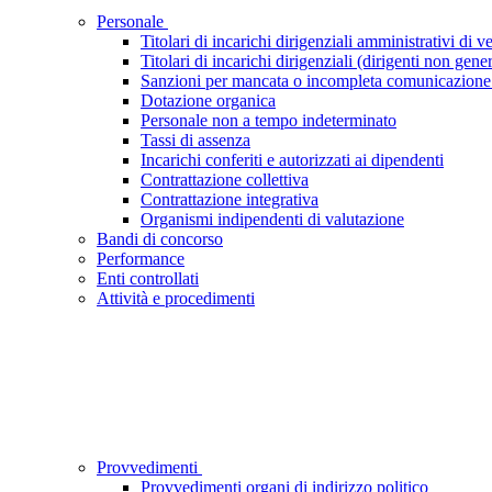
Personale
Titolari di incarichi dirigenziali amministrativi di ve
Titolari di incarichi dirigenziali (dirigenti non gener
Sanzioni per mancata o incompleta comunicazione dei 
Dotazione organica
Personale non a tempo indeterminato
Tassi di assenza
Incarichi conferiti e autorizzati ai dipendenti
Contrattazione collettiva
Contrattazione integrativa
Organismi indipendenti di valutazione
Bandi di concorso
Performance
Enti controllati
Attività e procedimenti
Provvedimenti
Provvedimenti organi di indirizzo politico