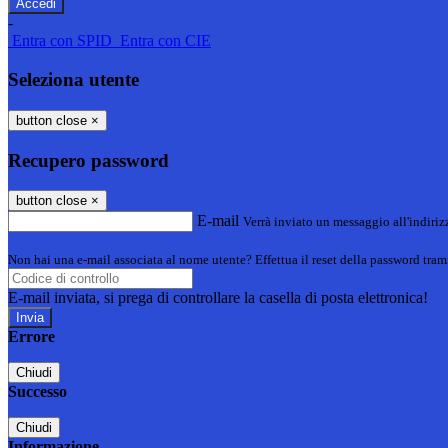
-
Entra con SPID
Entra con CIE
Seleziona utente
button close
×
Recupero password
button close
×
E-mail
Verrà inviato un messaggio all'indirizz
Non hai una e-mail associata al nome utente? Effettua il reset della password tram
E-mail inviata, si prega di controllare la casella di posta elettronica!
Errore
Chiudi
Successo
Chiudi
Informazione